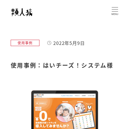
メ
イ
MENU
ン
コ
ン
2022年5月9日
カテゴリー
使用事例
テ
投稿日
ン
ツ
使用事例：はいチーズ！システム様
へ
移
動