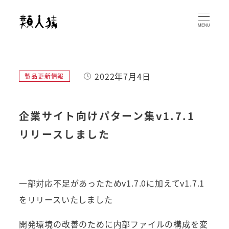
メ
イ
MENU
ン
コ
ン
2022年7月4日
カテゴリー
製品更新情報
テ
投稿日
ン
ツ
企業サイト向けパターン集v1.7.1
へ
リリースしました
移
動
一部対応不足があったためv1.7.0に加えてv1.7.1
をリリースいたしました
開発環境の改善のために内部ファイルの構成を変