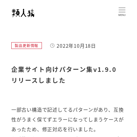
メ
イ
MENU
ン
コ
ン
2022年10月18日
カテゴリー
製品更新情報
テ
投稿日
ン
ツ
企業サイト向けパターン集v1.9.0
へ
リリースしました
移
動
一部古い構造で記述してるパターンがあり、互換
性がうまく保てずエラーになってしまうケースが
あったため、修正対応を行いました。