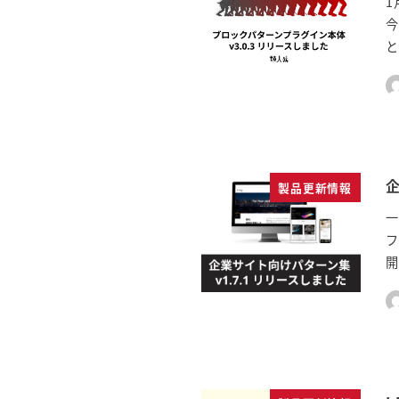
1
と
製品更新情報
一
フ
開