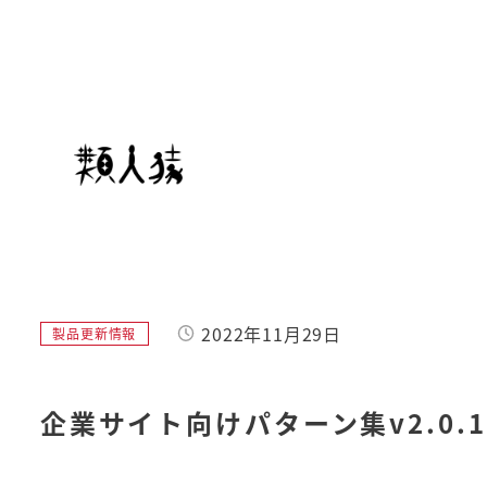
メ
イ
ン
コ
ン
テ
ン
ツ
へ
移
動
2022年11月29日
カテゴリー
製品更新情報
投稿日
企業サイト向けパターン集v2.0.