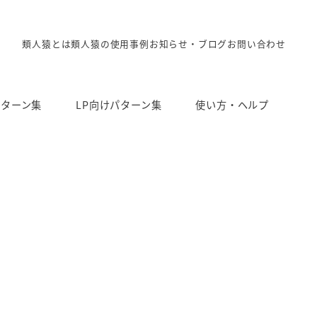
類人猿とは
類人猿の使用事例
お知らせ・ブログ
お問い合わせ
パターン集
LP向けパターン集
使い方・ヘルプ