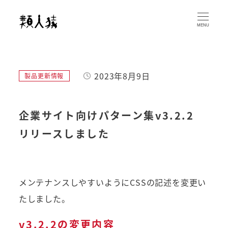
メ
イ
MENU
ン
コ
ン
2023年8月9日
カテゴリー
製品更新情報
テ
投稿日
ン
ツ
企業サイト向けパターン集v3.2.2
へ
リリースしました
移
動
メンテナンスしやすいようにCSSの記述を変更い
たしました。
v3.2.2の変更内容