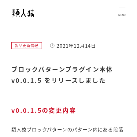
メ
イ
MENU
ン
コ
ン
2021年12月14日
カテゴリー
製品更新情報
テ
投稿日
ン
ツ
ブロックパターンプラグイン本体
へ
v0.0.1.5 をリリースしました
移
動
v0.0.1.5の変更内容
類人猿ブロックパターンのパターン内にある段落