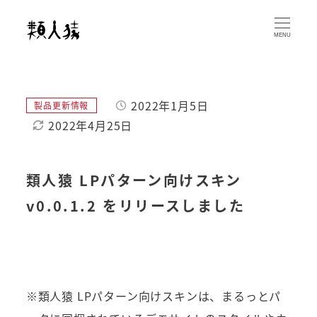
メ
イ
MENU
ン
コ
ン
2022年1月5日
カテゴリー
製品更新情報
テ
投稿日
2022年4月25日
ン
更新日
ツ
へ
類人猿 LPパターン向けスキン
移
v0.0.1.2 をリリースしました
動
※類人猿 LPパターン向けスキンは、まるっとパ