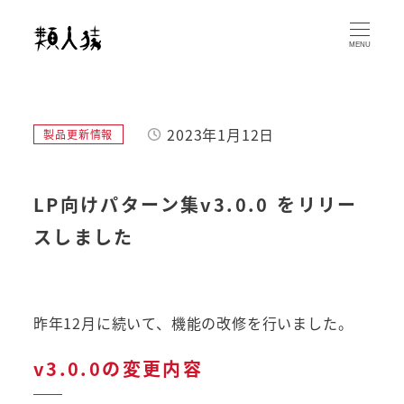
メ
イ
MENU
ン
コ
ン
2023年1月12日
カテゴリー
製品更新情報
テ
投稿日
ン
ツ
LP向けパターン集v3.0.0 をリリー
へ
スしました
移
動
昨年12月に続いて、機能の改修を行いました。
v3.0.0の変更内容