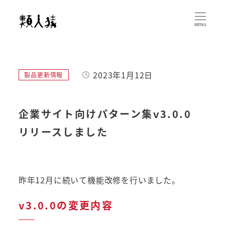
メ
イ
MENU
ン
コ
ン
2023年1月12日
カテゴリー
製品更新情報
テ
投稿日
ン
ツ
企業サイト向けパターン集v3.0.0
へ
リリースしました
移
動
昨年12月に続いて機能改修を行いました。
v3.0.0の変更内容