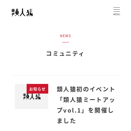
メ
イ
MENU
ン
コ
NEWS
ン
テ
コミュニティ
ン
ツ
へ
移
動
類人猿初のイベント
お知らせ
「類人猿ミートアッ
プvol.1」を開催し
ました